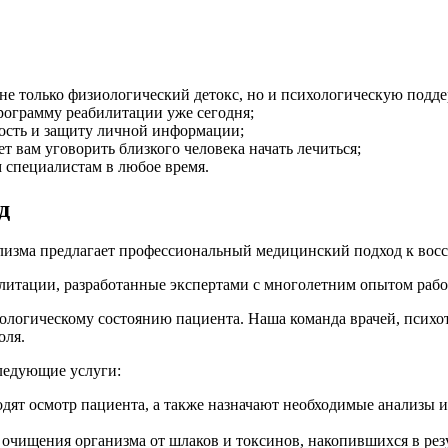
не только физиологический детокс, но и психологическую подд
программу реабилитации уже сегодня;
ость и защиту личной информации;
вам уговорить близкого человека начать лечиться;
 специалистам в любое время.
д
олизма предлагает профессиональный медицинский подход к вос
итации, разработанные экспертами с многолетним опытом работ
хологическому состоянию пациента. Наша команда врачей, психо
оля.
ледующие услуги:
дят осмотр пациента, а также назначают необходимые анализы и
чищения организма от шлаков и токсинов, накопившихся в резу