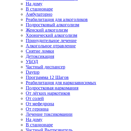
На дому
В стационаре
Амбулаторно
Реабилитация для алкоголиков
Подростковый алкоголизм
Женский алкоголизм
Хронический алкоголизм
Принудительное лечение
Алкогольное отравление
Снятие ломки
Детоксикация
УБОД
Частный диспансер
Daytop
Программа 12 Шагов
Реабилитация для наркозависимых
Подростковая наркомания
От лёгких наркотиков
От солей
От мефедрона
От героина
Лечение токсикомании
На дому
В стационаре
Частный Вытрезвитель