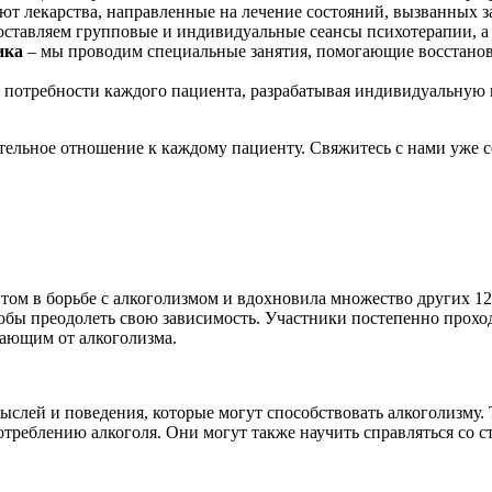
т лекарства, направленные на лечение состояний, вызванных з
ставляем групповые и индивидуальные сеансы психотерапии, а
ика
– мы проводим специальные занятия, помогающие восстанов
 потребности каждого пациента, разрабатывая индивидуальную 
льное отношение к каждому пациенту. Свяжитесь с нами уже сег
том в борьбе с алкоголизмом и вдохновила множество других 1
обы преодолеть свою зависимость. Участники постепенно прохо
дающим от алкоголизма.
слей и поведения, которые могут способствовать алкоголизму. 
треблению алкоголя. Они могут также научить справляться со с