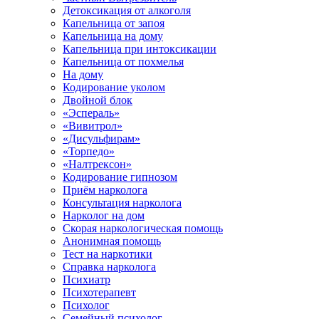
Детоксикация от алкоголя
Капельница от запоя
Капельница на дому
Капельница при интоксикации
Капельница от похмелья
На дому
Кодирование уколом
Двойной блок
«Эспераль»
«Вивитрол»
«Дисульфирам»
«Торпедо»
«Налтрексон»
Кодирование гипнозом
Приём нарколога
Консультация нарколога
Нарколог на дом
Скорая наркологическая помощь
Анонимная помощь
Тест на наркотики
Справка нарколога
Психиатр
Психотерапевт
Психолог
Семейный психолог