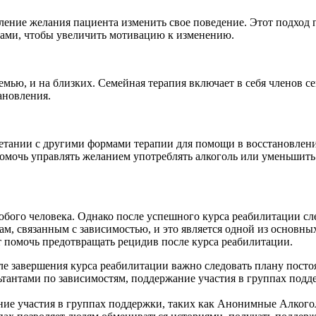
ние желания пациента изменить свое поведение. Этот подход п
твами, чтобы увеличить мотивацию к изменению.
емью, и на близких. Семейная терапия включает в себя членов с
ановления.
етании с другими формами терапии для помощи в восстановлении 
гут помочь управлять желанием употреблять алкоголь или уменьшит
юбого человека. Однако после успешного курса реабилитации 
м, связанным с зависимостью, и это является одной из основны
т помочь предотвращать рецидив после курса реабилитации.
е завершения курса реабилитации важно следовать плану посто
ьтантами по зависимостям, поддержание участия в группах подд
ие участия в группах поддержки, таких как Анонимные Алког