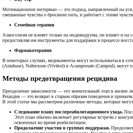
Мотивационное интервью — это подход, направленный на усиле
смешанные чувства о бросании пить, и работает с этими чувс
Семейная терапия
Алкоголизм не влияет только на индивидуума, он влияет и на с
предоставляя им инструменты для поддержки в процессе восст
Фармакотерапия
В некоторых случаях, медикаменты могут использоваться в соч
(Antabuse), Naltrexone (Vivitrol) и Acamprosate (Campral), мо
Методы предотвращения рецидива
Преодоление зависимости — это значительный этап в жизни л
Рецидив — это возврат к старым образам поведения и привычка
В этой статье мы рассмотрим различные методы, которые могу
Следование плану послереабилитационного ухода.
Посл
Этот план обычно включает регулярные встречи с консул
освоенных во время реабилитации.
Продолжение участия в группах поддержки.
Продолжен