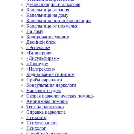
Детоксикация от алкоголя
Капельница от запоя
Капельница на дому
Капельница при интоксикации
Капельница от похмелья
На дому
Кодирование уколом
Двойной блок
«Эспераль»
«Вивитрол»
«Дисульфирам»
«Торпедо»
«Налтрексон»
Кодирование гипнозом
Приём нарколога
Консультация нарколога
Нарколог на дом
Скорая наркологическая помощь
Анонимная помощь
Тест на наркотики
Справка нарколога
Психиатр
Психотерапевт
Психолог
Семейный психолог