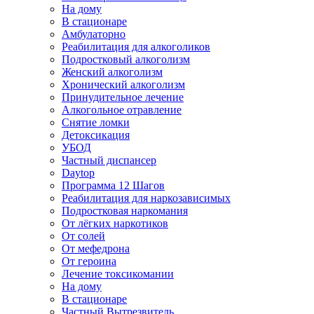
На дому
В стационаре
Амбулаторно
Реабилитация для алкоголиков
Подростковый алкоголизм
Женский алкоголизм
Хронический алкоголизм
Принудительное лечение
Алкогольное отравление
Снятие ломки
Детоксикация
УБОД
Частный диспансер
Daytop
Программа 12 Шагов
Реабилитация для наркозависимых
Подростковая наркомания
От лёгких наркотиков
От солей
От мефедрона
От героина
Лечение токсикомании
На дому
В стационаре
Частный Вытрезвитель