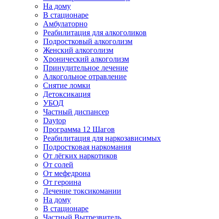
На дому
В стационаре
Амбулаторно
Реабилитация для алкоголиков
Подростковый алкоголизм
Женский алкоголизм
Хронический алкоголизм
Принудительное лечение
Алкогольное отравление
Снятие ломки
Детоксикация
УБОД
Частный диспансер
Daytop
Программа 12 Шагов
Реабилитация для наркозависимых
Подростковая наркомания
От лёгких наркотиков
От солей
От мефедрона
От героина
Лечение токсикомании
На дому
В стационаре
Частный Вытрезвитель