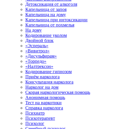
Детоксикация от алкоголя
Капельница от запоя
Капельница на дому
Капельница при интоксикации
Капельница от похмелья
На дому
Кодирование уколом
Двойной блок
«Эспераль»
«Вивитрол»
«Дисульфирам»
«Торпедо»
«Налтрексон»
Кодирование гипнозом
Приём нарколога
Консультация нарколога
Нарколог на дом
Скорая наркологическая помощь
Анонимная помощь
Тест на наркотики
Справка нарколога
Психиатр
Психотерапевт
Психолог
Семейный психолог